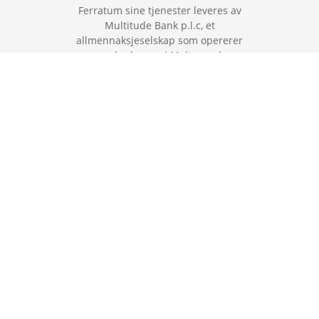
Ferratum sine tjenester leveres av
Multitude Bank p.l.c, et
allmennaksjeselskap som opererer
under lovene i Malta med
registreringsnummer C56251, ST
Business Center 120, The Strand,
Gzira, GZR 1027 Malta. Multitude
Bank p.l.c er en kredittinstitusjon
lisensiert av Malta Financial Services
Authority, som også er regulert av
den europeiske sentralbanken.