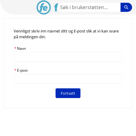
Gå
Søk
til
hovedinnhold
NO Community - Hjem
Vennligst skriv inn navnet ditt og E-post slik at vi kan svare
på meldingen din.
*
Navn
*
E-post
Fortsett